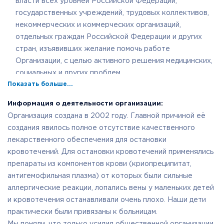
власти всех уровней Российской Федерации,
государственных учреждений, трудовых коллективов,
некоммерческих и коммерческих организаций,
отдельных граждан Российской Федерации и других
стран, изъявивших желание помочь работе
Организации, с целью активного решения медицинских,
социальных и других проблем.
Показать больше...
Социальная поддержка и защита больных, включая
улучшение материального положения
Информация о деятельности организации:
малообеспеченных, социальную реабилитацию
Организация создана в 2002 году. Главной причиной её
инвалидов, которые в силу своих физических или
создания явилось полное отсутствие качественного
интеллектуальных особенностей, иных обстоятельств
лекарственного обеспечения для остановки
не способны самостоятельно реализовать свои права и
кровотечений. Для остановки кровотечений применялись
законные интересы.
препараты из компонентов крови (криопреципитат,
Представление и защита интересов больных,
антигемофильная плазма) от которых были сильные
страдающих указанными заболеваниями, содействие
аллергические реакции, лопались вены у маленьких детей
расширению и реализации установленных им льгот и
и кровотечения останавливали очень плохо. Наши дети
преимуществ.
практически были привязаны к больницам.
Информирование о насущных проблемах и