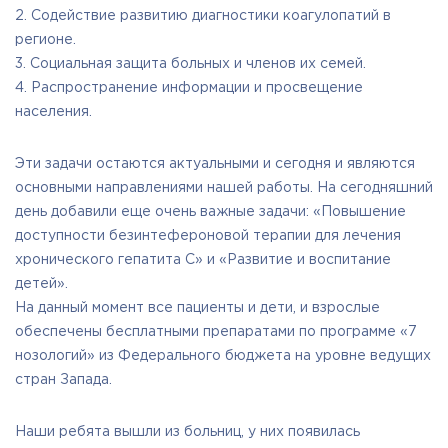
2. Содействие развитию диагностики коагулопатий в
медиков, врачей и других специалистов;
регионе.
Поддержка и содействие реализации программ и
3. Социальная защита больных и членов их семей.
мероприятий, направленных на укрепление престижа и
4. Распространение информации и просвещение
роли семьи в обществе и государстве, на защиту
населения.
материнства, детства и отцовства.
Эти задачи остаются актуальными и сегодня и являются
основными направлениями нашей работы. На сегодняшний
день добавили еще очень важные задачи: «Повышение
доступности безинтефероновой терапии для лечения
хронического гепатита С» и «Развитие и воспитание
детей».
На данный момент все пациенты и дети, и взрослые
обеспечены бесплатными препаратами по программе «7
нозологий» из Федерального бюджета на уровне ведущих
стран Запада.
Наши ребята вышли из больниц, у них появилась