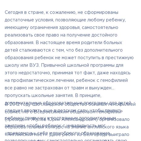
Сегодня в стране, к сожалению, не сформированы
достаточные условия, позволяющие любому ребенку,
имеющему ограничения здоровья, самостоятельно
реализовать свое право на получение достойного
образования. В настоящее время родители больных
детей сталкиваются с тем, что без дополнительного
образования ребенок не может поступить в престижную
школу или ВУЗ. Привычной школьной программы для
этого недостаточно, принимая тот факт, даже находясь
на профилактическом лечении, ребенок с гемофилией
все равно не застрахован от травм и вынужден
пропускать школьные занятия. В принципе,
дополнительные образовательные программы для детей
В 2012 году Шотландское общество больных гемофилией
следует вводить еще в детском саду, чтобы привить
совместно с Всероссийским обществом гемофилии
ребенку привычку к постоянным дополнительным
(президент Жулёв Юрий Александрович) организовало
занятиям, чтобы ребенок с инвалидность мог
образовательный конкурс на знание английского языка
«превозмочь» себя и приобрести образование,
«Английский мост». Двое ребят из Белгорода выиграло