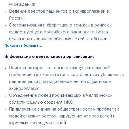
учреждения;
Ведение реестра пациентов с ахондроплазией в
России;
Систематизация информации о том, как в рамках
существующего российского законодательства
реализовать права особенных детей, чтобы они
Показать больше...
получили образование, профессию, работу — все, что
нужно для достойной жизни;
Информация о деятельности организации:
Предоставление родителям информации, чтобы они не
только научились отстаивать права своих детей, но и
Поиск соавторов, которые столкнулись с данной
смогли воспользоваться полученным опытом для
проблемой и которые готовы составлять и публиковать
организации их подростковой и взрослой жизни;
рекомендации для родителей и детей с диагнозом
Формирование толерантного отношения современного
ахондроплазия;
общества к людям маленького роста с помощью
Объединение людей проживающих в Челябинской
различных проектов.
области с целью создания НКО;
Привлечение внимания общественности к проблемам
людей с низким ростом, нарушению их прав детей и
взрослых с ахондроплазией.