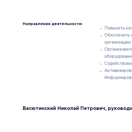
Направления деятельности:
Повысить кач
Обеспечить 
организацию
Организоват
оборудования
Содействоват
Активизиров
Информирова
Васютинский Николай Петрович, руковод