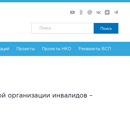
Поиск
заций
Проекты
Проекты НКО
Реквизиты ВСП
й организации инвалидов –