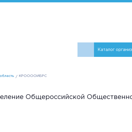
Каталог органи
область
КРООООИБРС
еление Общероссийской Общественно
м