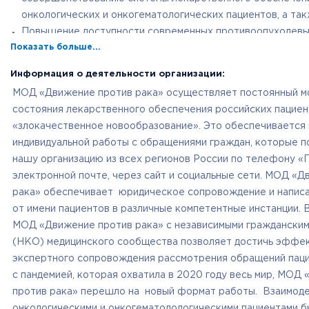
онкологических и онкогематологических пациентов, а та
Повышение доступности современных противоопухолевы
Показать больше...
для онкологических и онкогематологических пациентов.
Повышение информированности граждан Российской Фед
Информация о деятельности организации:
профилактики и лечения онкологических и онкогематоло
МОД «Движение против рака» осуществляет постоянный м
заболеваний за счет публикаций достоверных и проверен
состояния лекарственного обеспечения российских пациен
официальных ресурсах МОД «Движение против рака», а т
«злокачественное новообразование». Это обеспечивается
просветительских акций, проводимых МОД «Движение про
индивидуальной работы с обращениями граждан, которые п
нашу организацию из всех регионов России по телефону «Г
электронной почте, через сайт и социальные сети. МОД «
рака» обеспечивает юридическое сопровождение и напис
от имени пациентов в различные компетентные инстанции.
МОД «Движение против рака» с независимыми гражданским
(НКО) медицинского сообщества позволяет достичь эффе
экспертного сопровождения рассмотрения обращений паци
с пандемией, которая охватила в 2020 году весь мир, МОД
против рака» перешло на новый формат работы. Взаимод
онкологическими и онкогематолологическими пациентами 