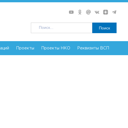
Поиск
заций
Проекты
Проекты НКО
Реквизиты ВСП