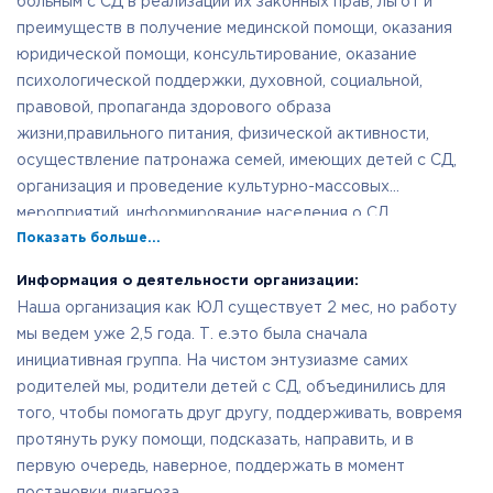
больным с СД в реализации их законных прав, льгот и
преимуществ в получение мединской помощи, оказания
юридической помощи, консультирование, оказание
психологической поддержки, духовной, социальной,
правовой, пропаганда здорового образа
жизни,правильного питания, физической активности,
осуществление патронажа семей, имеющих детей с СД,
организация и проведение культурно-массовых
мероприятий, информирование населения о СД,
Показать больше...
информационное обеспечение граждан о современных
достижениях в медицине, распространение информации
Информация о деятельности организации:
по лечению СД, профилактике и лечению осложнений,
Наша организация как ЮЛ существует 2 мес, но работу
вызванных СД и другие напрвления деятельности,
мы ведем уже 2,5 года. Т. е.это была сначала
закрепленные в уставе.
инициативная группа. На чистом энтузиазме самих
родителей мы, родители детей с СД, объединились для
того, чтобы помогать друг другу, поддерживать, вовремя
протянуть руку помощи, подсказать, направить, и в
первую очередь, наверное, поддержать в момент