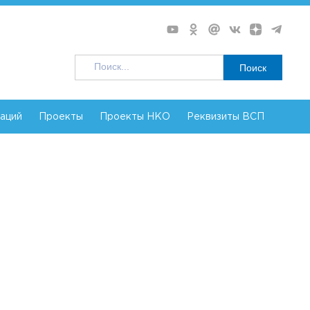
Поиск
заций
Проекты
Проекты НКО
Реквизиты ВСП