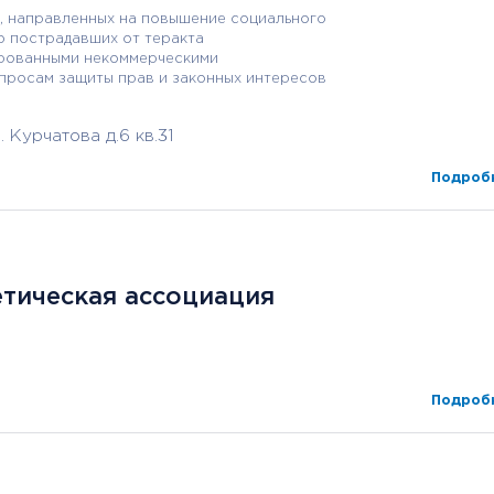
, направленных на повышение социального
ю пострадавших от теракта
ированными некоммерческими
просам защиты прав и законных интересов
 Курчатова д.6 кв.31
Подробн
тическая ассоциация
Подробн