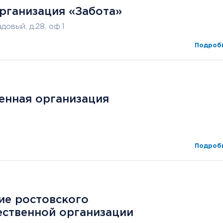
рганизация «Забота»
довый, д.28, оф.1
Подробн
енная организация
Подробн
ие ростовского
ественной организации