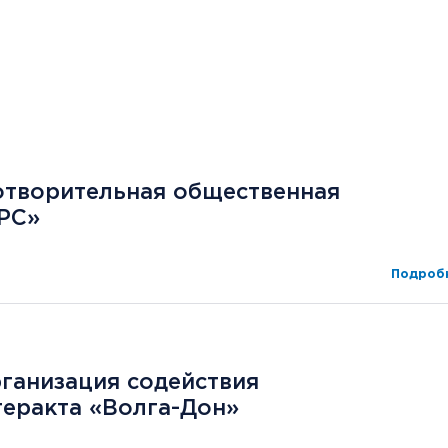
отворительная общественная
 РС»
Подробн
ганизация содействия
теракта «Волга-Дон»