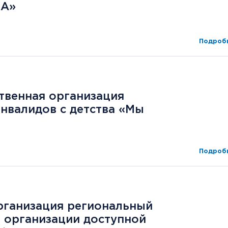
ЧА»
Подробн
твенная организация
инвалидов с детства «Мы
Подробн
рганизация региональный
в организации доступной