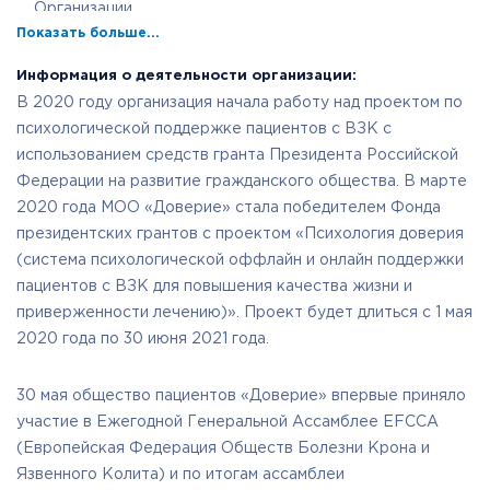
Организации.
Показать больше...
Привлечение средств, для оказания социальной,
медицинской, правовой помощи пациентам с
Информация о деятельности организации:
Воспалительными Заболеваниями Кишечника и
В 2020 году организация начала работу над проектом по
Синдромом Короткой Кишки.
психологической поддержке пациентов с ВЗК с
Создание интернет-сайтов для привлечения внимания
использованием средств гранта Президента Российской
общественности к целям создания и деятельности
Федерации на развитие гражданского общества. В марте
организации.
2020 года МОО «Доверие» стала победителем Фонда
Вхождение в Общественный совет на уровне
президентских грантов с проектом «Психология доверия
региональных управлений здравоохранения.
(система психологической оффлайн и онлайн поддержки
Взаимодействие с другими общественными
пациентов с ВЗК для повышения качества жизни и
организациями ( Всероссийским Союзом Пациентов,
приверженности лечению)». Проект будет длиться с 1 мая
«Астом», «ВООЗ» и др.).
2020 года по 30 июня 2021 года.
Открытие новых отделений МОО «ДОВЕРИЕ».
Взаимодействие с благотворительными организациями
30 мая общество пациентов «Доверие» впервые приняло
и фондами для решения вопросов.
участие в Ежегодной Генеральной Ассамблее EFСCA
Привлечение средств массовой информации для
(Европейская Федерация Обществ Болезни Крона и
актуализации проблем пациентов с Воспалительными
Язвенного Колита) и по итогам ассамблеи
Заболеваниями Кишечника и Синдромом Короткой