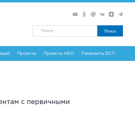
Поиск
заций
Проекты
Проекты НКО
Реквизиты ВСП
ентам с первичными