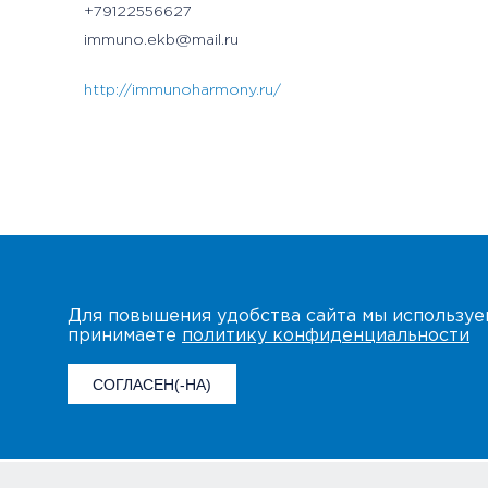
+79122556627
immuno.ekb@mail.ru
http://immunoharmony.ru/
Для повышения удобства сайта мы использу
принимаете
политику конфиденциальности
СОГЛАСЕН(-НА)