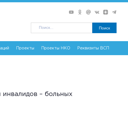
Поиск
заций
Проекты
Проекты НКО
Реквизиты ВСП
 инвалидов – больных