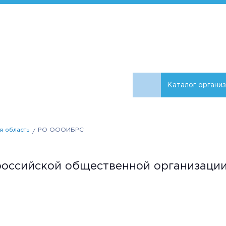
Каталог органи
я область
РО ОООИБРС
оссийской общественной организации