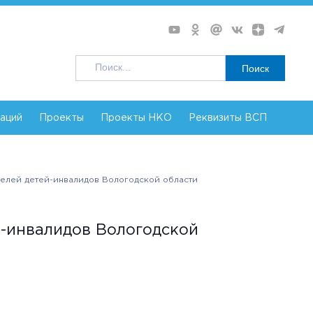
Поиск
заций
Проекты
Проекты НКО
Реквизиты ВСП
елей детей-инвалидов Вологодской области
й-инвалидов Вологодской