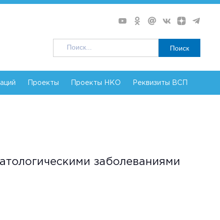
Поиск
заций
Проекты
Проекты НКО
Реквизиты ВСП
матологическими заболеваниями