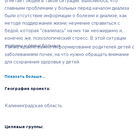
угнетает людей в такой ситуации. Выяснилось, что
главными проблемами у больных перед началом диализа
были отсутствие информации о болезни и диализе, как
методе поддержания жизни, неумение справиться с
бедой, которая "свалилась" на них так неожиданно и,
конечно же, психологический стресс. В этой ситуации
уязвимы и семьи больных.
Также крайне важно информирование родителей детей с
заболеваниями почек, на что нужно обращать внимание
для сохранения здоровья у детей.
Показать больше...
География проекта:
Калининградская область
Целевые группы: