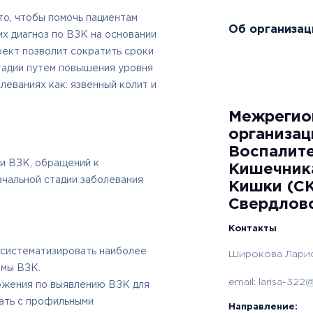
то, чтобы помочь пациентам
Об организац
их диагноз по ВЗК на основании
ект позволит сократить сроки
тадии путем повышения уровня
леваниях как: язвенный колит и
Межрегио
организац
Воспалит
и ВЗК, обращений к
Кишечник
чальной стадии заболевания
Кишки (СК
Свердлов
Контакты
 систематизировать наиболее
Широкова Ларис
омы ВЗК.
email:
larisa-322@l
жения по выявлению ВЗК для
вать с профильными
Направление: