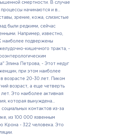
вышенной смертности. В случае
 процессы начинаются и в
тавы, зрение, кожа, слизистые
зад были редкими, сейчас
нными. Например, известно,
К наиболее подвержены
желудочно-кишечного тракта, -
роэнтерологическим
" Элина Петрова, - Этот недуг
женщин, при этом наиболее
в возрасте 20-30 лет. Пиком
ний возраст, а еще четверть
лет. Это наиболее активная
ния, которая вынуждена
 социальных контактов из-за
ке, из 100 000 язвенным
ю Крона - 322 человека. Это
ляции.