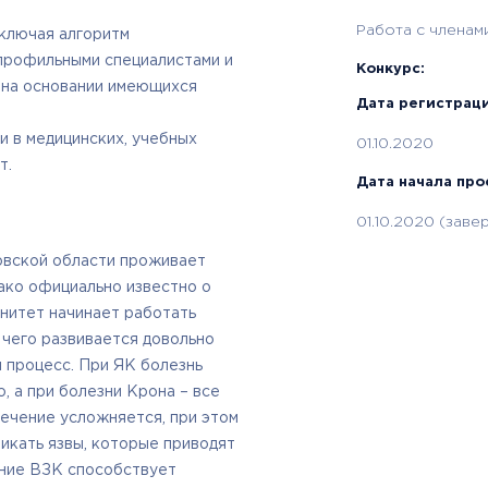
Работа с членам
ключая алгоритм
профильными специалистами и
Конкурс:
 на основании имеющихся
Дата регистраци
 в медицинских, учебных
01.10.2020
т.
Дата начала про
01.10.2020 (завер
овской области проживает
нако официально известно о
нитет начинает работать
 чего развивается довольно
 процесс. При ЯК болезнь
, а при болезни Крона – все
лечение усложняется, при этом
никать язвы, которые приводят
ение ВЗК способствует