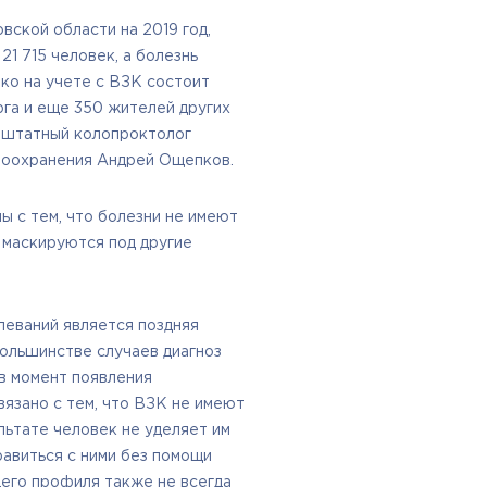
вской области на 2019 год,
1 715 человек, а болезнь
ако на учете с ВЗК состоит
га и еще 350 жителей других
нештатный колопроктолог
воохранения Андрей Ощепков.
ы с тем, что болезни не имеют
 маскируются под другие
леваний является поздняя
ольшинстве случаев диагноз
 в момент появления
вязано с тем, что ВЗК не имеют
льтате человек не уделяет им
равиться с ними без помощи
щего профиля также не всегда