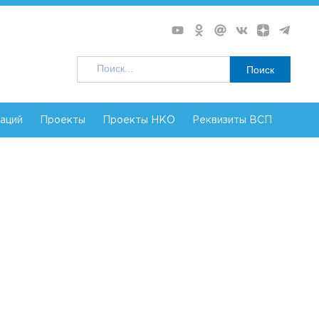
Поиск
заций
Проекты
Проекты НКО
Реквизиты ВСП