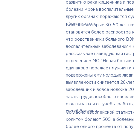
развитию рака кишечника и по
болезни Крона воспалительные
других органах: поражаются сус
оболочки рта.
Болезни, которые 30-50 лет на
становятся более распростране
что родственники больного ВЗ
воспалительным заболеваниям 
рассказывает заведующая гаст
отделением МО "Новая больница
одинаково поражает мужчин и 
подвержены ему молодые люди 
выявляемости считается 26-лет
заболевших и вовсе моложе 20 
часть трудоспособного населе
отказываться от учебы, работы,
своей болезни.
Согласно европейской статисти
колитом болеют 505, а болезнь
более одного процента от попу