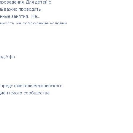
проведения. Для детей с
ь важно проводить
нные занятия. Не
чность, не соблюдение условий
 жизни, к увеличению
 пациента. Для решения
рганизовать ряд встреч
едставителями органов власти
род Уфа
специалистов, для выработки
ества оказания услуг в сфере
 представители медицинского
циентского сообщества