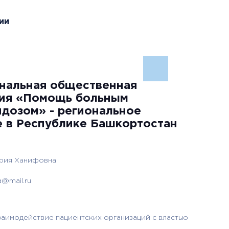
ии
нальная общественная
ция «Помощь больным
дозом» - региональное
 в Республике Башкортостан
дрия Ханифовна
@mail.ru
аимодействие пациентских организаций с властью