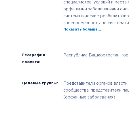
специалистов, условий и места 
орфанными заболеваниями очен
систематические реабилитацио
своевременность, не системати
Показать больше...
приводит к ухудшению качества
психологического дискомфорта
данной проблемы необходимо о
пациентского сообщества с пр
География
Республика Башкортостан, го
и с привлечением медицинских 
проекта:
предложений по повышению кач
реабилитации.
Целевые группы:
Представители органов власти,
сообщества, представители па
(орфанные заболевания)