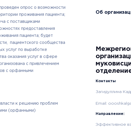
 проведен опрос о возможности
Об организац
рритории проживания пациента;
еча с поставщиками
можностях предоставления
оживания пациента; будет
асти, пациентского сообщества
Межрегио
ых услуг по выработке
организа
ва оказания услуг в сфере
муковисци
рганизована с привлечением
отделение
тов с орфанными
Контакты
Загидуллина Ка
 власти к решению проблем
Email:
oooshkalga
кими (орфанными)
Направление:
Эффективное вз