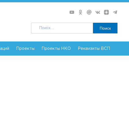
Поиск
заций
Проекты
Проекты НКО
Реквизиты ВСП