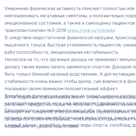
Умеренная физическая активность поможет полностью или 
нейтрализовать негативные симптомы, и положительно повл
эмоциональное состояние, а также и самооценку пациентов
трансплантологии» №3-2018
https://clck.ru/XWWAn
В следствие недостаточной физической нагрузки, происхо
мышечного тонуса, быстрая утомляемость пациентов, сниже
работоспособности, эмоциональная нестабильность.
Несмотря на то, что органные доноры не принимают иммун
донору также важно начать заниматься спортом. Донором о
быть только близкий кровный родственник. А для мотивации
стабильности очень важно чтобы донор, сам вовлекся в физ
показывал своим примером положительный эффект.
За рубежом физические нагрузки не только широко распро
В РФ подобные соревнования имеют очень малую локализац
категорий пациентов, но и уже десятки лет проводятся сор
регионах, городах) которые не получают широкой огласки 
Европейского и национального масштаба, по аналогии с оли
не знают не только об этих региональных соревнованиях, но 
летние), включающие любительские виды спорта, такие как 
проводятся более глобальные, поехать на которые может 
и малый теннис, волейбол, лыжные виды спорта, сноуборд, дар
независимо от уровня подготовки.