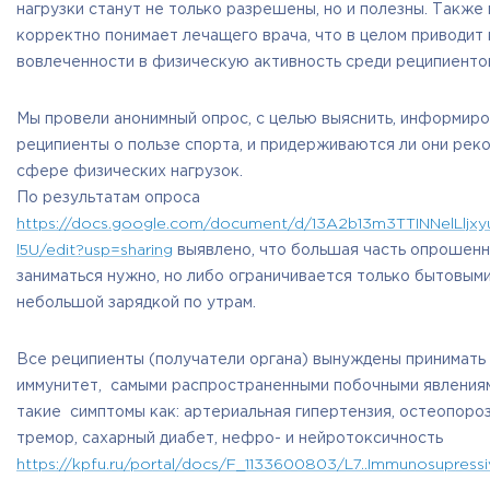
нагрузки станут не только разрешены, но и полезны. Также 
корректно понимает лечащего врача, что в целом приводит
вовлеченности в физическую активность среди реципиентов
Мы провели анонимный опрос, с целью выяснить, информиро
реципиенты о пользе спорта, и придерживаются ли они рек
сфере физических нагрузок.
По результатам опроса
https://docs.google.com/document/d/13A2b13m3TTINNelLlj
l5U/edit?usp=sharing
выявлено, что большая часть опрошенны
заниматься нужно, но либо ограничивается только бытовыми
небольшой зарядкой по утрам.
Все реципиенты (получатели органа) вынуждены принимат
иммунитет, самыми распространенными побочными явления
такие симптомы как: артериальная гипертензия, остеопороз
тремор, сахарный диабет, нефро- и нейротоксичность
https://kpfu.ru/portal/docs/F_1133600803/L7..Immunosupressi