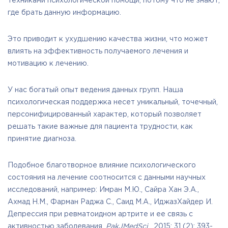
техниками психологической помощи, потому что не знают,
где брать данную информацию.
Это приводит к ухудшению качества жизни, что может
влиять на эффективность получаемого лечения и
мотивацию к лечению.
У нас богатый опыт ведения данных групп. Наша
психологическая поддержка несет уникальный, точечный,
персонифицированный характер, который позволяет
решать такие важные для пациента трудности, как
принятие диагноза.
Подобное благотворное влияние психологического
состояния на лечение соотносится с данными научных
исследований, например: Имран М.Ю., Сайра Хан Э.А.,
Ахмад Н.М., Фарман Раджа С., Саид М.А., ИджазХайдер И.
Депрессия при ревматоидном артрите и ее связь с
активностью заболевания.
PakJMedSci
. 2015; 31 (2): 393-