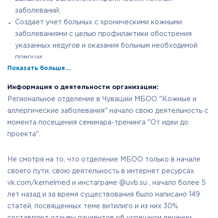
заболеваний;
Создает учет больных с хроническими кожными
заболеваниями с целью профилактики обострения
указанных недугов и оказания больным необходимой
помощи;
Показать больше...
Содействует вовлечению больных с кожными
заболеваниями в семинары по повышению
Информация о деятельности организации:
осведомленности пациентов о своем заболевании,
Региональное отделение в Чувашии МБОО "Кожные и
факторах риска, существующих методах лечения,
аллергические заболевания" начало свою деятельность с
правильному уходу за своей кожей и здоровому образу
момента посещения семинара-тренинга "От идеи до
жизни;
проекта".
Содействует привлечению внимания общественности к
проблемам пациентов с хроническими кожными, и
Не смотря на то, что отделение МБОО только в начале
снижению отталкивающего отношения в обществе к
своего пути, свою деятельность в интернет ресурсах
людям с высыпаниями на коже;
vk.com/kernelmed и инстаграме @uvb.su , начало более 5
Развивает международные связи и научный обмен
лет назад и за время существования было написано 149
информацией, участвует в деятельности
статей, посвященных теме витилиго и из них 30%
международных организаций медицинского профиля.