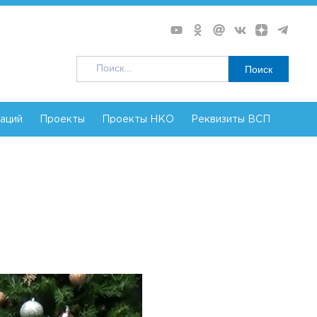
Поиск
заций
Проекты
Проекты НКО
Реквизиты ВСП