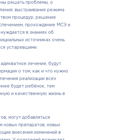
ены решать проблемы, о
вления: выстраивание режима
ством процедур, решение
спечением, прохождение МСЭ и
 нуждается в знаниях об
фициальных источниках очень
тся устаревшими.
 адекватное лечение, будут
рмация о том, как и что нужно
спечения реализации всех
ннее будет ребёнок, тем
нную и качественную жизнь в
ов, могут добавляться
м новых препаратов, новых
ющие внесения изменений в
изни. У родителей возникает