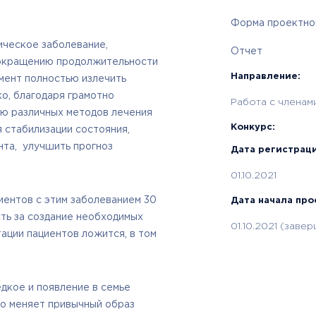
Форма проектной
ическое заболевание,
Отчет
сокращению продолжительности
Направление:
мент полностью излечить
о, благодаря грамотно
Работа с членам
ию различных методов лечения
Конкурс:
 стабилизации состояния,
нта, улучшить прогноз
Дата регистраци
01.10.2021
иентов с этим заболеванием 30
Дата начала про
сть за создание необходимых
01.10.2021 (завер
тации пациентов ложится, в том
дкое и появление в семье
но меняет привычный образ