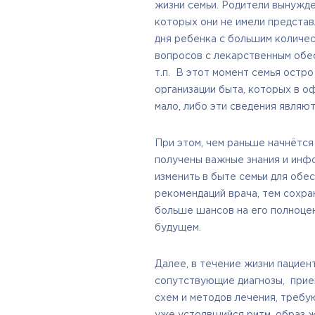
жизни семьи. Родители вынужд
которых они не имели предста
дня ребенка с большим количе
вопросов с лекарственным обе
т.п. В этот момент семья остро
организации быта, которых в о
мало, либо эти сведения являю
При этом, чем раньше начнётся
получены важные знания и инфо
изменить в быте семьи для обе
рекомендаций врача, тем сохра
больше шансов на его полноце
будущем.
Далее, в течение жизни пациент
сопутствующие диагнозы, прие
схем и методов лечения, требу
уже устоявшийся ритм, образ ж