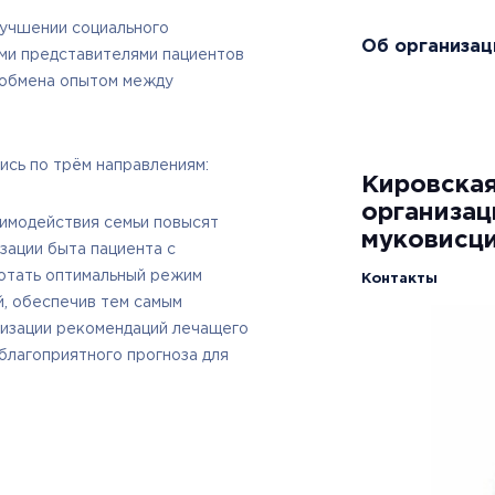
лучшении социального
Об организац
ми представителями пациентов
 обмена опытом между
ись по трём направлениям:
Кировская
организа
аимодействия семьи повысят
муковисц
зации быта пациента с
ботать оптимальный режим
Контакты
, обеспечив тем самым
лизации рекомендаций лечащего
еблагоприятного прогноза для