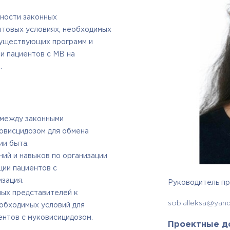
ности законных
ытовых условиях, необходимых
существующих программ и
и пациентов с МВ на
.
 между законными
овисцидозом для обмена
ии быта.
ий и навыков по организации
ции пациентов с
зация.
Руководитель пр
ых представителей к
sob.alleksa@yand
обходимых условий для
ентов с муковисицидозом.
Проектные д