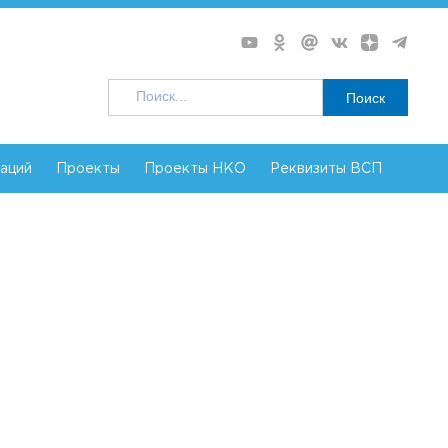
Поиск
заций
Проекты
Проекты НКО
Реквизиты ВСП